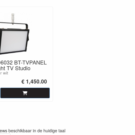
06032 BT-TVPANEL
ght TV Studio
r wit
€ 1,450.00
iews beschikbaar in de huidige taal