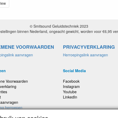
view
© Smitsound Geluidstechniek 2023
estellingen binnen Nederland, ongeacht gewicht, worden voor €6,95 ve
EMENE VOORWAARDEN
PRIVACYVERKLARING
pingslink aanvragen
Herroepingslink aanvragen
een
Social Media
ne Voorwaarden
Facebook
verklaring
Instagram
nties
Youtube
t
LinkedIn
e aanvragen
ing herroepen
ruik van cookies