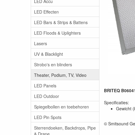
LED Accu
LED Effecten
LED Bars & Strips & Battens
LED Floods & Uplighters
Lasers
UV & Blacklight
Strobo's en blinders
Theater, Podium, TV, Video
LED Panels
BRITEQ B06041
LED Outdoor
Specificaties:
Spiegelbollen en toebehoren
Gewicht (
LED Pin Spots
© Smitsound Ge
Sterrendoeken, Backdrops, Pipe
& Drape