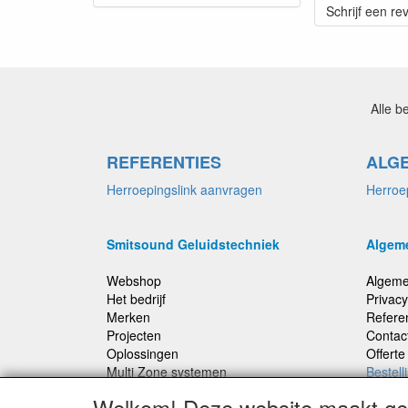
Schrijf een re
Alle b
REFERENTIES
ALG
Herroepingslink aanvragen
Herroe
Smitsound Geluidstechniek
Algem
Webshop
Algeme
Het bedrijf
Privacy
Merken
Refere
Projecten
Contac
Oplossingen
Offert
Multi Zone systemen
Bestell
100 Volt systemen
Welkom! Deze website maakt geb
Onderhoud en Reparaties