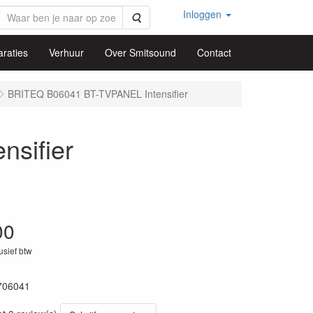
Inloggen
Zoeken
raties
Verhuur
Over Smitsound
Contact
BRITEQ B06041 BT-TVPANEL Intensifier
sifier
00
lusief btw
706041
19