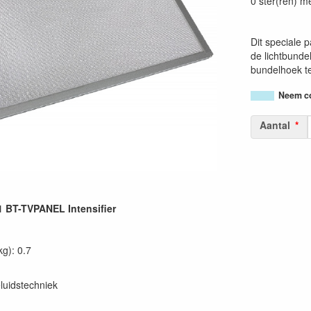
0 ster(ren) m
Dit speciale 
de lichtbunde
bundelhoek te
Neem co
Aantal
 BT-TVPANEL Intensifier
kg): 0.7
luidstechniek