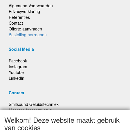
Algemene Voorwaarden
Privacyverklaring
Referenties
Contact
Offerte aanvragen
Bestelling herroepen
Social Media
Facebook
Instagram
Youtube
LinkedIn
Contact
Smitsound Geluidstechniek
Meester Janssenweg 43
5106 NA Dongen
Welkom! Deze website maakt gebruik
E-mail: info@smitsound.nl
van cookies
Telefoon: +31-(0)6-22256322